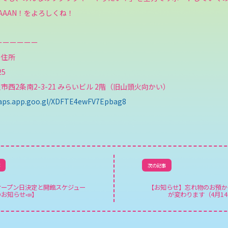
TAAAN！をよろしくね！
ーーーーーー
の住所
25
市西2条南2-3-21 みらいビル 2階（旧山頭火向かい）
maps.app.goo.gl/XDFTE4ewFV7Epbag8
事
次の記事
オープン日決定と開館スケジュー
【お知らせ】忘れ物のお預か
お知らせ📣】
が変わります（4月1