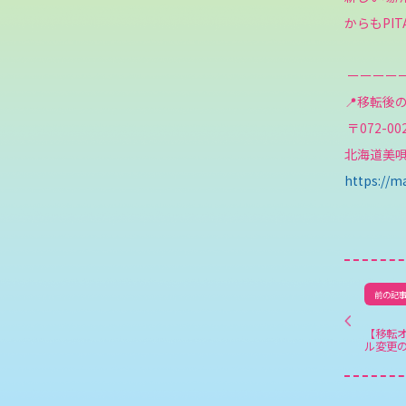
からもPI
ーーーー
📍移転後
〒072-00
北海道美唄
https://
前の記
【移転
ル変更の