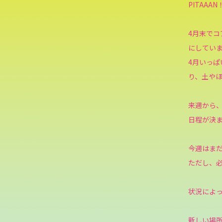
PITAA
4月末でコ
にしてい
4月いっ
り、土や
来週から
日程が決
今週はまだ
ただし、
状況によっ
新しい場