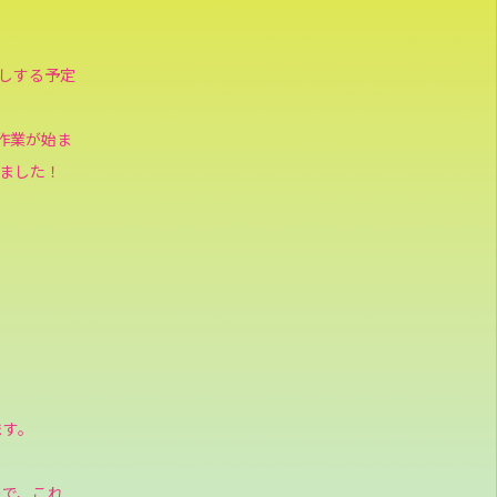
越しする予定
作業が始ま
ました！
ます。
ので、これ