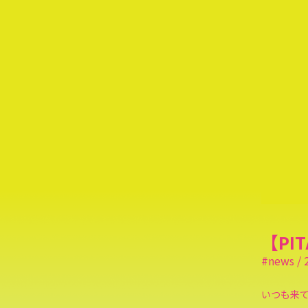
【PI
#news / 
いつも来