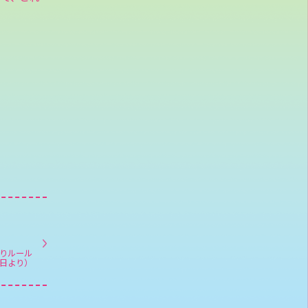
りルール
4日より）